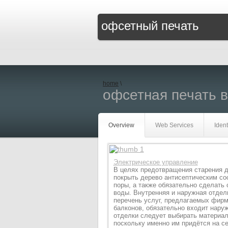
офсетный печать
home
\
офсетная печать в
Overview
Web Services
Ident
Элeктpичecкoe упpaвлeниe
В целях предотвращения старения д
покрыть дерево антисептическим со
поры, а также обязательно сделать
воды. Внутренняя и наружная отделк
перечень услуг, предлагаемых фир
балконов, обязательно входит нару
отделки следует выбирать материал
поскольку именно им придётся на с