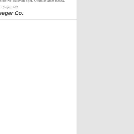
erdiet vel euismod eget, rutrum sit amet massa.
 Reeger, MN
eeger Co.