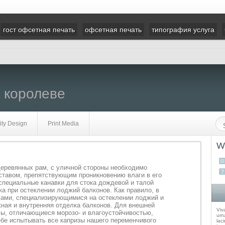
гост офсетная печать
офсетная печать
типография услуга
 королеве
ity Design
Print Media
W
еревянных рам, с уличной стороны необходимо
ставом, препятствующим проникновению влаги в его
 специальные канавки для стока дождевой и талой
а при остеклении лоджий балконов. Как правило, в
мами, специализирующимися на остеклении лоджий и
жная и внутренняя отделка балконов. Для внешней
Viv
ы, отличающиеся морозо- и влагоустойчивостью,
urna
ебе испытывать все капризы нашего переменчивого
laci