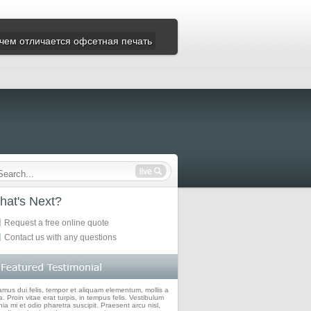
чем отличается офсетная печать
hat's Next?
Request a free online quote
Contact us with any questions
amus dui felis, tempor et aliquam elementum, mollis a
. Proin vitae erat turpis, in tempus felis. Vestibulum
nia mi et odio pharetra suscipit. Praesent arcu nisl,