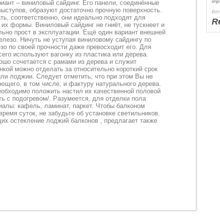
imp
иант – виниловый сайдинг. Его панели, соединённые
ыступов, образуют достаточно прочную поверхность.
Ben
ть, соответственно, они идеально подходят для
R
их формы. Виниловый сайдинг не гниёт, не тускнеет и
льно прост в эксплуатации. Ещё один вариант внешней
елезо. Ничуть не уступая виниловому сайдингу по
зо по своей прочности даже превосходит его. Для
его используют вагонку из пластика или дерева.
ошо сочетается с рамами из дерева и служит
нкой можно отделать за относительно короткий срок
ли лоджии. Следует отметить, что при этом Вы не
ющего, в том числе, и фактуру натурального дерева.
необходимо положить настил их качественной половой
ь с подогревом/. Разумеется, для отделки пола
иалы: кафель, ламинат, паркет. Чтобы балконом
ремя суток, не забудьте об установке светильников.
х остекление лоджий балконов , предлагает также