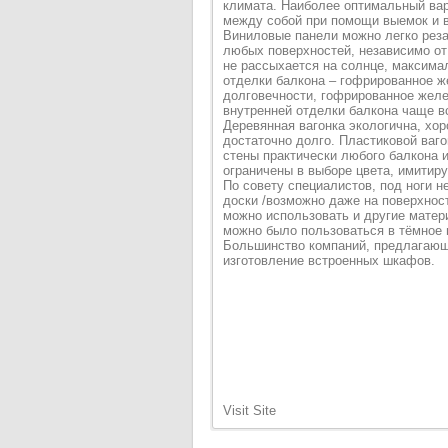
климата. Наиболее оптимальный вар
между собой при помощи выемок и в
Виниловые панели можно легко реза
любых поверхностей, независимо от 
не рассыхается на солнце, максима
отделки балкона – гофрированное ж
долговечности, гофрированное желе
внутренней отделки балкона чаще вс
Деревянная вагонка экологична, хор
достаточно долго. Пластиковой ваго
стены практически любого балкона и
ограничены в выборе цвета, имитиру
По совету специалистов, под ноги 
доски /возможно даже на поверхност
можно использовать и другие матер
можно было пользоваться в тёмное в
Большинство компаний, предлагающи
изготовление встроенных шкафов.
Visit Site