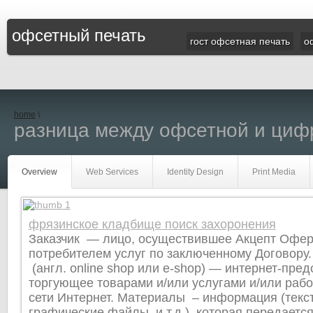
офсетный печать
гост офсетная печать
о
home
\
разница между офсетной и циф
Overview
Web Services
Identity Design
Print Media
фрязинское кладбище поиск захоронения
Заказчик — лицо, осуществившее Акцепт Офе
потребителем услуг по заключенному Договору.
(англ. online shop или e-shop) — интернет-пред
торгующее товарами и/или услугами и/или раб
сети Интернет. Материалы – информация (текст,
графические файлы, и т.д.), которая передаетс