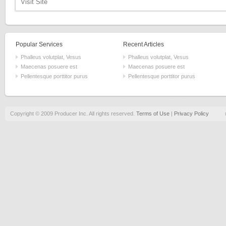
Visit Site
Popular Services
Recent Articles
Phalleus volutplat, Vesus
Phalleus volutplat, Vesus
Maecenas posuere est
Maecenas posuere est
Pellentesque porttitor purus
Pellentesque porttitor purus
Copyright © 2009 Producer Inc. All rights reserved.
Terms of Use
|
Privacy Policy