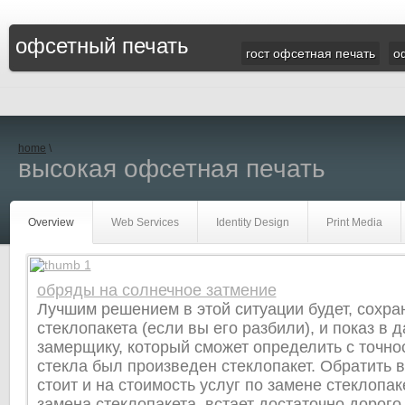
офсетный печать
гост офсетная печать
о
home
\
высокая офсетная печать
Overview
Web Services
Identity Design
Print Media
обряды на солнечное затмение
Лучшим решением в этой ситуации будет, сохра
стеклопакета (если вы его разбили), и показ в
замерщику, который сможет определить с точнос
стекла был произведен стеклопакет. Обратить 
стоит и на стоимость услуг по замене стеклопак
замена стеклопакета, встает достаточно дорого,