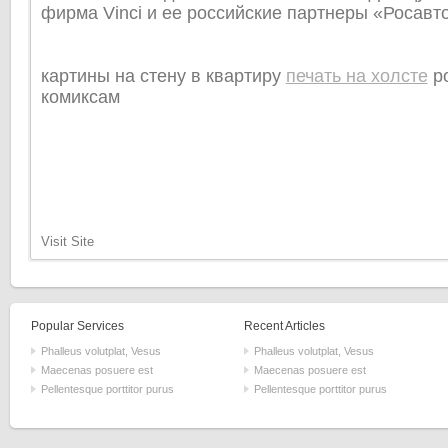
фирма Vinci и ее российские партнеры «Росавто
картины на стену в квартиру
печать на холсте
po
комиксам
Visit Site
Popular Services
Recent Articles
Phalleus volutplat, Vesus
Phalleus volutplat, Vesus
Maecenas posuere est
Maecenas posuere est
Pellentesque porttitor purus
Pellentesque porttitor purus