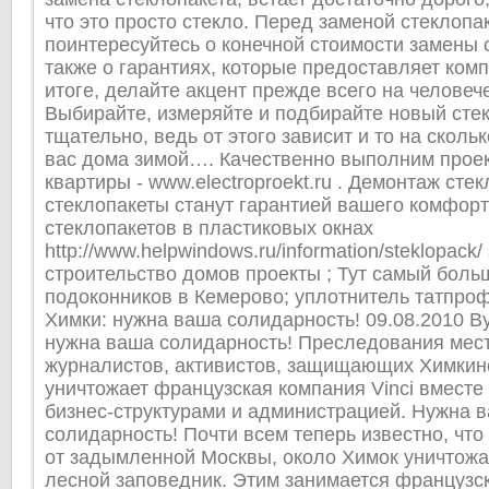
что это просто стекло. Перед заменой стеклопа
поинтересуйтесь о конечной стоимости замены с
также о гарантиях, которые предоставляет ком
итоге, делайте акцент прежде всего на человеч
Выбирайте, измеряйте и подбирайте новый стек
тщательно, ведь от этого зависит и то на скольк
вас дома зимой…. Качественно выполним проек
квартиры - www.electroproekt.ru . Демонтаж сте
стеклопакеты станут гарантией вашего комфорта
стеклопакетов в пластиковых окнах
http://www.helpwindows.ru/information/steklopack/
строительство домов проекты ; Тут самый бол
подоконников в Кемерово; уплотнитель татпро
Химки: нужна ваша солидарность! 09.08.2010 B
нужна ваша солидарность! Преследования мес
журналистов, активистов, защищающих Химкинс
уничтожает французская компания Vinci вместе
бизнес-структурами и администрацией. Нужна 
солидарность! Почти всем теперь известно, что
от задымленной Москвы, около Химок уничтож
лесной заповедник. Этим занимается французс