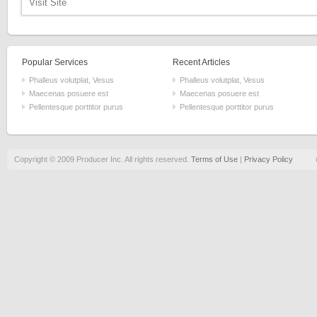
Visit Site
Popular Services
Recent Articles
Phalleus volutplat, Vesus
Phalleus volutplat, Vesus
Maecenas posuere est
Maecenas posuere est
Pellentesque porttitor purus
Pellentesque porttitor purus
Copyright © 2009 Producer Inc. All rights reserved.
Terms of Use
|
Privacy Policy