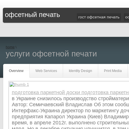
офсетный печать
гост офсетная печать
о
home
\
услуги офсетной печати
Overview
Web Services
Identity Design
Print Media
подготовка паркетной доски подготовка паркетн
в Украине снизилось производство стройматери
Автор: Семичаевский Владислав Об этом сообщ
Интерфакс-Украина директор по маркетингу до
предприятия Капарол Украина (Киев) Владимир
время, в апреле 2012г. выполнено строительных
млрд. Но в декабре ситуация улучшится, в том 