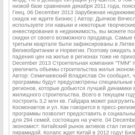
низкой базе сравнения декабря 2011 года, пояс
Геец. 06 December 2013 Зарубежная недвижимо
скидок не ждите Бизнес | Автор: Дьячков Вячес
используете эти навыки и некоторые творчески
инвестирования в недвижимость, вы можете п
скидки от своего возможного продавца. Самые
третьем квартале были зафиксированы в Литве,
Великобритании и Норвегии. Поэтому ожидать 
падения цен на жилье в регионах тоже не прихо
December 2013 Строительная компания "ТММ" 
увеличить объемы строительства жилья эконом-
Автор: Семичаевский Владислав Он сообщил, ч
программы будут предусмотрены специальные 
регионов, которые добьются лучшей динамики 
жилищного строительства. Всего в текущем год
построить 3,2 млн кв. Гайдара может разгрузит
Космонавтов и ул. Как говорится в пресс-релиз
программы позволит предоставить в социальны
для 294 семей, состоящих на учете. 04 Decemb
экономист: Китайский рынок активов стал гига
пирамидой. Колапс ждет Китай в 2012 году! Бизн