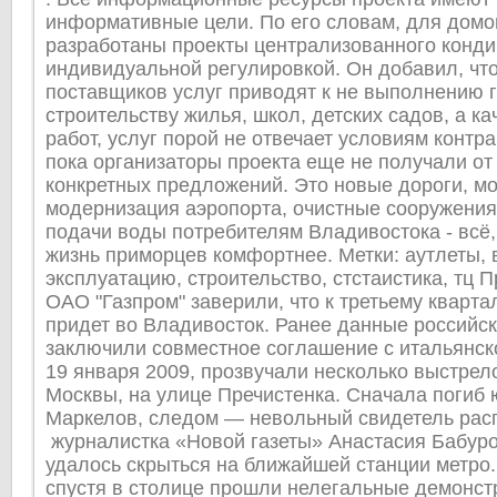
информативные цели. По его словам, для домо
разработаны проекты централизованного конди
индивидуальной регулировкой. Он добавил, что
поставщиков услуг приводят к не выполнению 
строительству жилья, школ, детских садов, а ка
работ, услуг порой не отвечает условиям контра
пока организаторы проекта еще не получали от
конкретных предложений. Это новые дороги, мо
модернизация аэропорта, очистные сооружения
подачи воды потребителям Владивостока - всё,
жизнь приморцев комфортнее. Метки: аутлеты, 
эксплуатацию, строительство, стстаистика, тц 
ОАО "Газпром" заверили, что к третьему квартал
придет во Владивосток. Ранее данные российс
заключили совместное соглашение с итальянск
19 января 2009, прозвучали несколько выстрел
Москвы, на улице Пречистенка. Сначала погиб
Маркелов, следом — невольный свидетель рас
журналистка «Новой газеты» Анастасия Бабуро
удалось скрыться на ближайшей станции метро.
спустя в столице прошли нелегальные демонстр