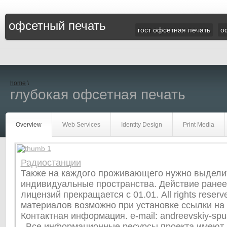
офсетный печать
гост офсетная печать
о
home
\
глубокая офсетная печать
Overview
Web Services
Identity Design
Print Media
Радиостанции
Также на каждого проживающего нужно выдели
индивидуальные пространства. Действие ране
лицензий прекращается с 01.01. All rights reser
материалов возможно при установке ссылки на с
Контактная информация. e-mail: andreevskiy-sp
. Все информационные ресурсы проекта имеют