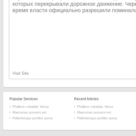
которых перекрывали дорожное движение. Чер
время власти официально разрешили поминаль
Visit Site
Popular Services
Recent Articles
Phalleus volutplat, Vesus
Phalleus volutplat, Vesus
Maecenas posuere est
Maecenas posuere est
Pellentesque porttitor purus
Pellentesque porttitor purus